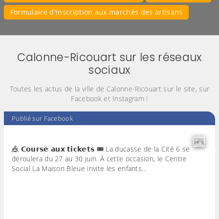
Formulaire d'inscription aux marchés des artisans
Calonne-Ricouart sur les réseaux
sociaux
Toutes les actus de la ville de Calonne-Ricouart sur le site, sur
Facebook et Instagram !
Publié sur Facebook
🎪 𝗖𝗼𝘂𝗿𝘀𝗲 𝗮𝘂𝘅 𝘁𝗶𝗰𝗸𝗲𝘁𝘀 🎟️ La ducasse de la Cité 6 se
déroulera du 27 au 30 juin. À cette occasion, le Centre
Social La Maison Bleue invite les enfants…