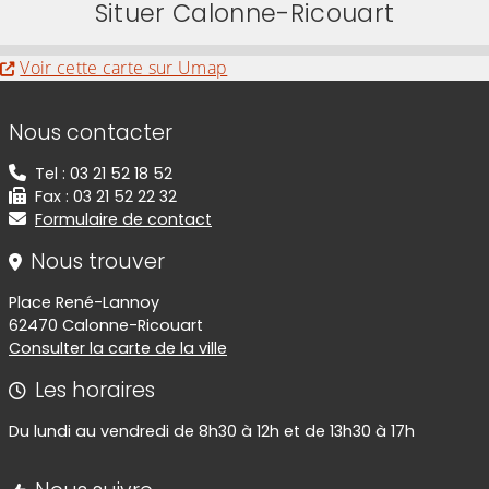
Situer Calonne-Ricouart
Evitez la carte interactive ci-après et aller au 
Voir cette carte sur Umap
Informations de contact
Nous contacter
Tel : 03 21 52 18 52
Fax : 03 21 52 22 32
Formulaire de contact
Nous trouver
Place René-Lannoy
62470 Calonne-Ricouart
Consulter la carte de la ville
Les horaires
Du lundi au vendredi de 8h30 à 12h et de 13h30 à 17h