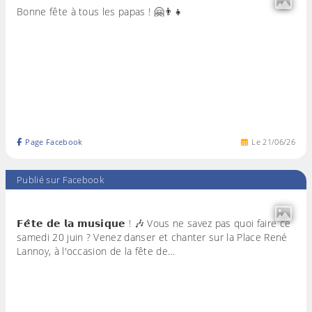
Bonne fête à tous les papas ! 🤗👨‍👧
Page Facebook
Le
21
/
06
/
26
Publié sur Facebook
𝗙𝗲̂𝘁𝗲 𝗱𝗲 𝗹𝗮 𝗺𝘂𝘀𝗶𝗾𝘂𝗲 ! 🎶 Vous ne savez pas quoi faire ce
samedi 20 juin ? Venez danser et chanter sur la Place René
Lannoy, à l'occasion de la fête de…