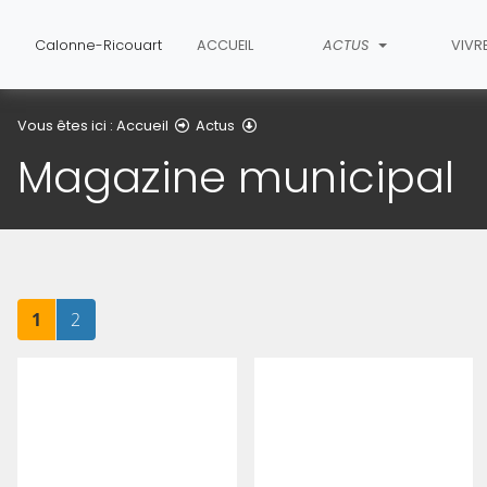
Calonne-Ricouart
ACCUEIL
ACTUS
VIVR
Magazine municipal
Vous êtes ici :
Accueil
Actus
Magazine municipal
Page
sur 2
Page
sur 2
1
2