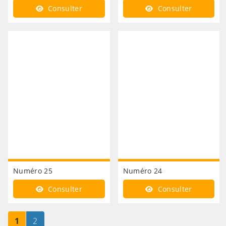
Consulter
Consulter
Numéro 25
Numéro 24
Consulter
Consulter
Page
sur 2
Page
sur 2
1
2