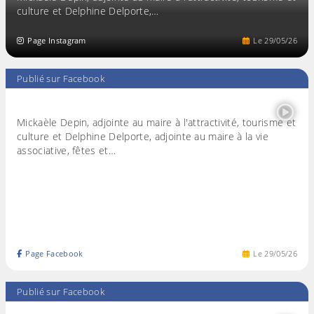
culture et Delphine Delporte,…
Page Instagram
Le
29
/
05
/
26
Publié sur Facebook
Mickaèle Depin, adjointe au maire à l'attractivité, tourisme et
culture et Delphine Delporte, adjointe au maire à la vie
associative, fêtes et…
Page Facebook
Le
29
/
05
/
26
Publié sur Facebook