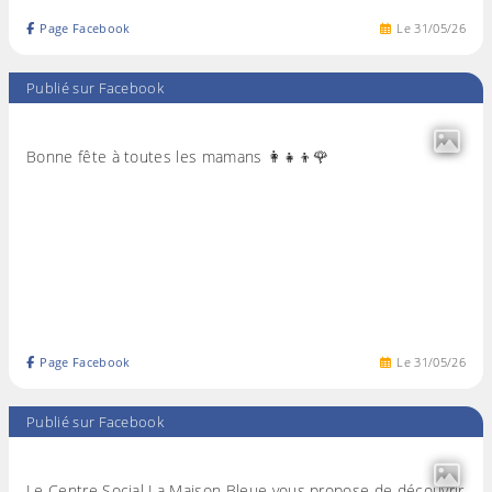
Page Facebook
Le
31
/
05
/
26
Publié sur Facebook
Bonne fête à toutes les mamans 👩‍👧‍👦🌹
Page Facebook
Le
31
/
05
/
26
Publié sur Facebook
Le Centre Social La Maison Bleue vous propose de découvrir