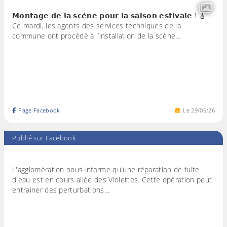
𝗠𝗼𝗻𝘁𝗮𝗴𝗲 𝗱𝗲 𝗹𝗮 𝘀𝗰𝗲̀𝗻𝗲 𝗽𝗼𝘂𝗿 𝗹𝗮 𝘀𝗮𝗶𝘀𝗼𝗻 𝗲𝘀𝘁𝗶𝘃𝗮𝗹𝗲 ! 🎸
Ce mardi, les agents des services techniques de la
commune ont procédé à l’installation de la scène…
Page Facebook
Le
29
/
05
/
26
Publié sur Facebook
L'agglomération nous informe qu'une réparation de fuite
d'eau est en cours allée des Violettes. Cette opération peut
entrainer des perturbations…