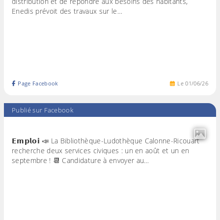
distribution et de répondre aux besoins des habitants,
Enedis prévoit des travaux sur le…
Page Facebook
Le
01
/
06
/
26
Publié sur Facebook
𝗘𝗺𝗽𝗹𝗼𝗶 📣 La Bibliothèque-Ludothèque Calonne-Ricouart
recherche deux services civiques : un en août et un en
septembre ! 📆 Candidature à envoyer au…