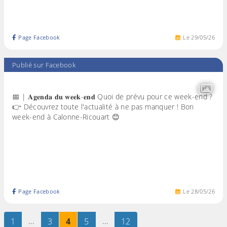
Page Facebook
Le
29
/
05
/
26
Publié sur Facebook
📅 | 𝐀𝐠𝐞𝐧𝐝𝐚 𝐝𝐮 𝐰𝐞𝐞𝐤-𝐞𝐧𝐝 Quoi de prévu pour ce week-end ?
👉 Découvrez toute l'actualité à ne pas manquer ! Bon
week-end à Calonne-Ricouart 😊
Page Facebook
Le
28
/
05
/
26
Page
sur 12
…
Page
sur 12
Page
sur 12
Page
sur 12
…
Page
sur 12
1
3
4
5
12