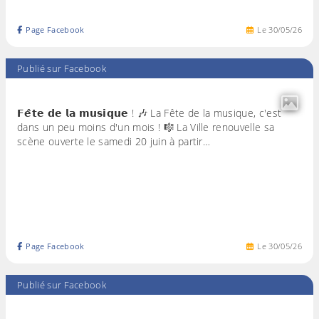
Page Facebook
Le
30
/
05
/
26
Publié sur Facebook
𝗙𝗲̂𝘁𝗲 𝗱𝗲 𝗹𝗮 𝗺𝘂𝘀𝗶𝗾𝘂𝗲 ! 🎶 La Fête de la musique, c'est
dans un peu moins d'un mois ! 🎼 La Ville renouvelle sa
scène ouverte le samedi 20 juin à partir…
Page Facebook
Le
30
/
05
/
26
Publié sur Facebook