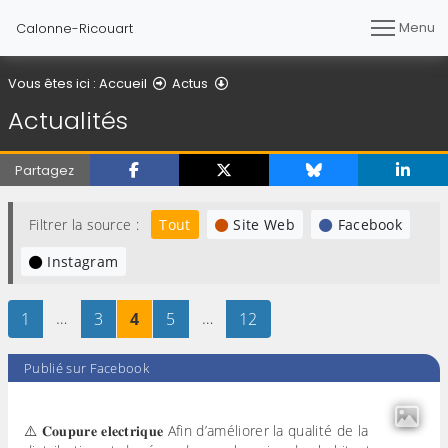
Menu
Calonne-Ricouart
Actualités
Vous êtes ici :
Accueil
Actus
Actualités
Partagez
Filtrer la source :
Tout
Site Web
Facebook
Instagram
Page
sur 12
…
Page
sur 12
Page
sur 12
Page
sur 12
…
Page
sur 12
1
3
4
5
12
Publié sur Facebook
⚠️ 𝐂𝐨𝐮𝐩𝐮𝐫𝐞 𝐞𝐥𝐞𝐜𝐭𝐫𝐢𝐪𝐮𝐞 Afin d’améliorer la qualité de la