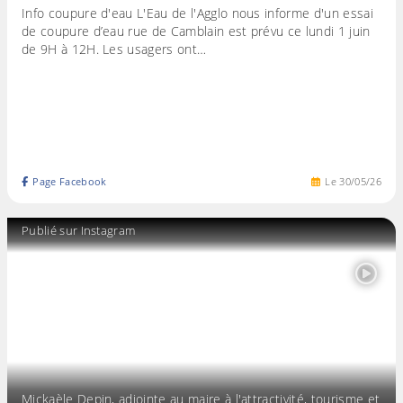
Info coupure d'eau L'Eau de l'Agglo nous informe d'un essai
de coupure d’eau rue de Camblain est prévu ce lundi 1 juin
de 9H à 12H. Les usagers ont…
Page Facebook
Le
30
/
05
/
26
Publié sur Instagram
Mickaèle Depin, adjointe au maire à l'attractivité, tourisme et