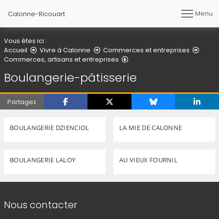
Menu
Calonne-Ricouart
Vous êtes ici :
Accueil
Vivre à Calonne
Commerces et entreprises
Boulangerie-pâtisserie
Commerces, artisans et entreprises
Boulangerie-pâtisserie
Partagez
BOULANGERIE DZIENCIOL
LA MIE DE CALONNE
BOULANGERIE LALOY
AU VIEUX FOURNIL
Informations de contact
Nous contacter