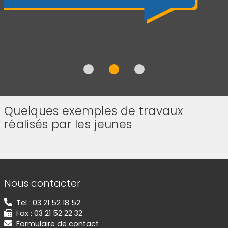
Quelques exemples de travaux
réalisés par les jeunes
(Cliquez sur l'image pour l'agrandir)
(Cliquez sur l'image pour l'agr
(Cliquez sur l'image pour l'agrandir)
(Cliquez sur l'image pour l'agr
(Cliquez sur l'image pour l'agrandir)
(Cliquez sur l'image pour l'agr
Informations de contact
Nous contacter
Tel : 03 21 52 18 52
Fax : 03 21 52 22 32
Formulaire de contact