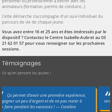
personnel ou professionnel à définir avec les
animateurs (formation, permis de conduire…)
Cette démarche s'accompagne d'un suivi individuel du
parcours de vie de chaque jeune.
Vous avez entre 16 et 25 ans et êtes intéressés par le
dispositif ? Contactez le Centre Isabelle-Aubret au 03
21 62 01 57 pour vous renseigner sur les prochaines
sessions.
Témoignages
Ce qu'en pensent les jeunes !
 permet d’avoir une première expérience,
Quand
r un peu d’argent et de ne pas rester à
semaines, o
re pendant les vacances !
—
Coraline