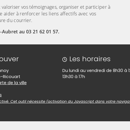
valoriser vos témoignages, organiser et participer à
aider à renforcer les liens affectifs avec vos
ure du courrier.
-Aubret au 03 21 62 01 57.
rouver
Les horaires
nnoy
Du lundi au vendredi de 8h30 à 1
-Ricouart
13h30 à 17h
te de la ville
es
s
tivé. Cet outil nécessite l'activation du Javascript dans votre naviga