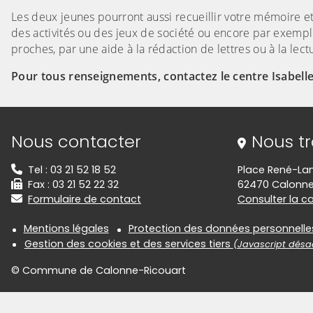
Les deux jeunes pourront aussi recueillir votre mémoire et 
des activités ou des jeux de société ou encore par exemple 
proches, par une aide à la rédaction de lettres ou à la lect
Pour tous renseignements, contactez le centre Isabelle
Informations de contact
Nous contacter
Nous t
Tel : 03 21 52 18 52
Place René-La
Fax : 03 21 52 22 32
62470 Calonne
Formulaire de contact
Consulter la car
Informations réglementair
Mentions légales
Protection des données personnelle
Gestion des cookies et des services tiers
(Javascript désac
© Commune de Calonne-Ricouart