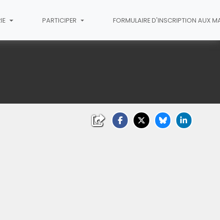
IE
PARTICIPER
FORMULAIRE D'INSCRIPTION AUX M
liquez sur l'image pour l'agrandir)
(Cliquez sur l'image pour l'agrandi