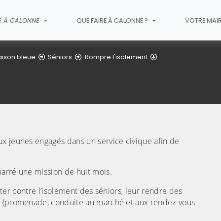
E À CALONNE
QUE FAIRE À CALONNE ?
VOTRE MAIR
Services civiques
aison bleue
Séniors
Rompre l'isolement
(C
x jeunes engagés dans un service civique afin de
arré une mission de huit mois.
utter contre l’isolement des séniors, leur rendre des
ne (promenade, conduite au marché et aux rendez-vous