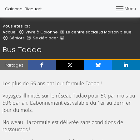
Menu
Calonne-Ricouart
Vous êtes ici :
Accueil
Vivre à Calonne
Le centre social La Maison bleue
Bus Tadao
Séniors
Se déplacer
Bus Tadao
Partagez
(Cliquez sur l'image pour l'agrandir)
Les plus de 65 ans ont leur formule Tadao !
Voyages illimités sur le réseau Tadao pour 5€ par mois ou
50€ par an. L’abonnement est valable du 1er au dernier
jour du mois.
Nouveau : la formule est délivrée sans conditions de
ressources !