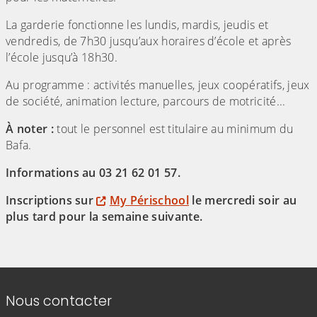
La garderie fonctionne les lundis, mardis, jeudis et
vendredis, de 7h30 jusqu’aux horaires d’école et après
l’école jusqu’à 18h30.
Au programme : activités manuelles, jeux coopératifs, jeux
de société, animation lecture, parcours de motricité...
À noter :
tout le personnel est titulaire au minimum du
Bafa.
Informations au 03 21 62 01 57.
Inscriptions sur
My Périschool
le mercredi soir au
plus tard pour la semaine suivante.
(Cliquez sur l'image pour l'agrandir)
(Cliquez sur l'image pour l'agr
(Cliquez sur l'image pour l'agrandir)
(Cliquez sur l'image pour l'agr
(Cliquez sur l'image pour l'agrandir)
(Cliquez sur l'image pour l'agr
(Cliquez sur l'image pour l'agrandir)
(Cliquez sur l'image pour l'agr
Informations de contact
Nous contacter