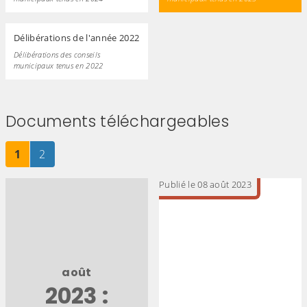
Délibérations de l'année 2022
Délibérations des conseils
municipaux tenus en 2022
Documents téléchargeables
Page
sur 2
Page
sur 2
1
2
Publié le 08 août 2023
août
2023 :