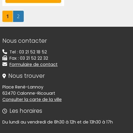
Page
sur 2
Page
sur 2
1
2
Informations de contact
Nous contacter
Tel : 03 21 52 18 52
Fax : 03 21 52 22 32
Formulaire de contact
Nous trouver
Place René-Lannoy
62470 Calonne-Ricouart
Consulter la carte de la ville
Les horaires
Du lundi au vendredi de 8h30 à 12h et de 13h30 à 17h