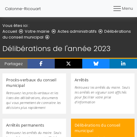
Menu
Calonne-Ricouart
Vous êtes ici :
Accueil
Votre mairie
Actes administratifs
Délibérations
Délibérations de l'année 2023
du conseil municipal
Délibérations de l'année 2023
Partagez
Procès-verbaux du conseil
Arrêtés
municipal
Retrouvez les arrêtés du maire. Seuls
les arrêtés en vigueur sont affichés
Retrouvez les procès-verbaux et les
pour faciliter votre prise
listes des délibérations, documents
d'information
qui vous permettent de connaitre les
décisions plus rapidement
Arrêtés permanents
Délibérations du conseil
municipal
Retrouvez les arrêtés du maire. Seuls