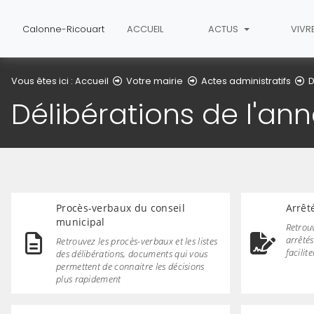
Calonne-Ricouart
ACCUEIL
ACTUS
VIVR
Vous êtes ici :
Accueil
Votre mairie
Actes administratifs
D
Délibérations de l'an
Procès-verbaux du conseil
Arrêt
municipal
Retrouv
arrêtés
Retrouvez les procès-verbaux et les listes
facilit
des délibérations, documents qui vous
permettent de connaitre les décisions
plus rapidement