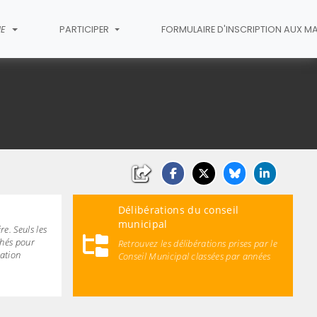
IE
PARTICIPER
FORMULAIRE D'INSCRIPTION AUX M
Délibérations du conseil
municipal
e. Seuls les
chés pour
Retrouvez les délibérations prises par le
mation
Conseil Municipal classées par années